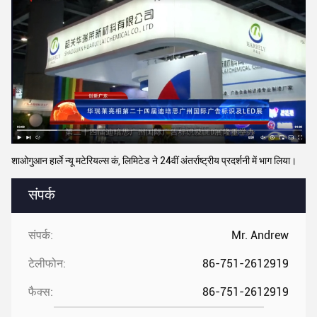
शाओगुआन हार्ले न्यू मटेरियल्स कं, लिमिटेड ने 24वीं अंतर्राष्ट्रीय प्रदर्शनी में भाग लिया।
संपर्क
संपर्क:
Mr. Andrew
टेलीफोन:
86-751-2612919
फैक्स:
86-751-2612919