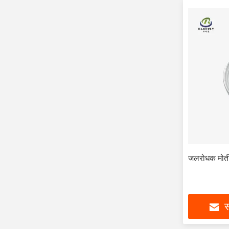
जलरोधक मोती 
स