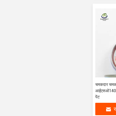
चमकदार चमकदा
आईएसओ14001
पेंट
स