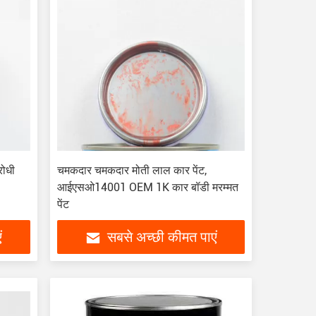
रोधी
चमकदार चमकदार मोती लाल कार पेंट,
आईएसओ14001 OEM 1K कार बॉडी मरम्मत
पेंट
ं
सबसे अच्छी कीमत पाएं