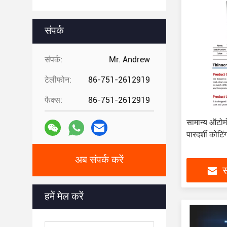
संपर्क
संपर्क:
Mr. Andrew
टेलीफोन:
86-751-2612919
फैक्स:
86-751-2612919
सामान्य ऑटो
पारदर्शी कोटि
अब संपर्क करें
स
हमें मेल करें