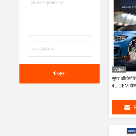
Video
भेजना
सुपर ऑटोमोटिव
4L OEM ले
स