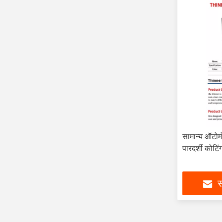
सामान्य ऑटो
पारदर्शी कोटि
स