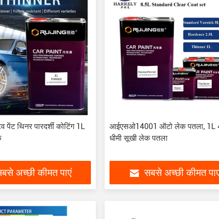
 पेंट थिनर पारदर्शी कोटिंग 1L
आईएसओ14001 ऑटो लेक पतला, 1L 
क
धीमी सूखी लेक पतला
बसे अच्छी कीमत पाएं
सबसे अच्छी कीमत पाए