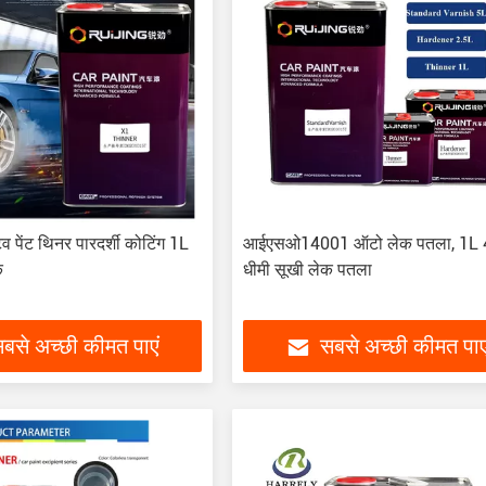
 पेंट थिनर पारदर्शी कोटिंग 1L
आईएसओ14001 ऑटो लेक पतला, 1L 
क
धीमी सूखी लेक पतला
बसे अच्छी कीमत पाएं
सबसे अच्छी कीमत पाए