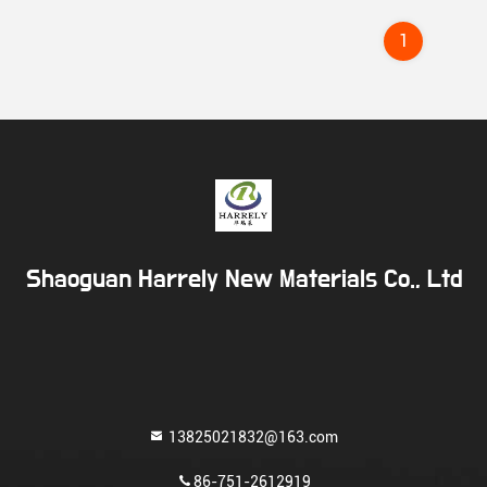
1
Shaoguan Harrely New Materials Co., Ltd
13825021832@163.com
86-751-2612919