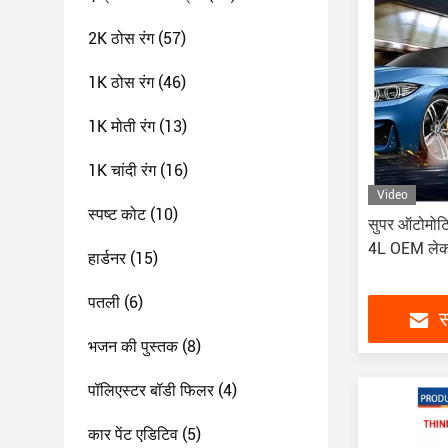
2K ठोस रंग
(57)
1K ठोस रंग
(46)
1K मोती रंग
(13)
1K चांदी रंग
(16)
Video
स्पष्ट कोट
(10)
सुपर ऑटोमोटिव
4L OEM ले
हार्डनर
(15)
पतली
(6)
स
भजन की पुस्तक
(8)
पॉलिएस्टर बॉडी फिलर
(4)
कार पेंट एडिटिव
(5)